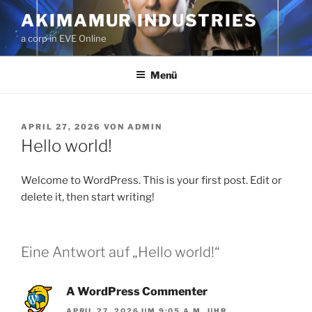
Zum
AKIMAMUR INDUSTRIES
Inhalt
a corp in EVE Online
springen
Menü
VERÖFFENTLICHT
APRIL 27, 2026
VON
ADMIN
AM
Hello world!
Welcome to WordPress. This is your first post. Edit or
delete it, then start writing!
Eine Antwort auf „Hello world!“
A WordPress Commenter
APRIL 27, 2026 UM 9:05 A.M. UHR